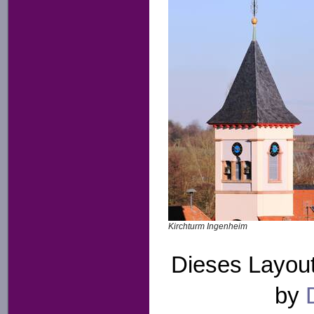
Kirchturm Ingenheim
Dieses Layout
by