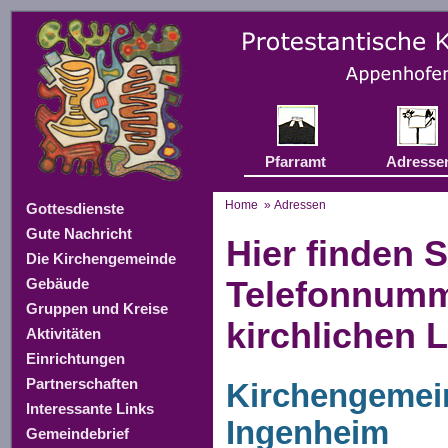
Pfarramt
Adresse
Home
» Adressen
Gottesdienste
Gute Nachricht
Hier finden 
Die Kirchengemeinde
Telefonnum
Gebäude
Gruppen und Kreise
kirchlichen 
Aktivitäten
Einrichtungen
Partnerschaften
Kirchengemein
Interessante Links
Ingenheim
Gemeindebrief